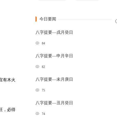
今日要闻
八字提要—戌月癸日
84
八字提要—申月辛日
82
八字提要—未月庚日
宜有木火
75
八字提要—丑月癸日
旺，必得
74