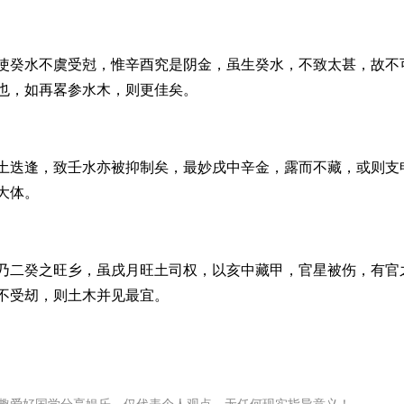
使癸水不虞受尅，惟辛酉究是阴金，虽生癸水，不致太甚，故不
也，如再畧参水木，则更佳矣。
土迭逢，致壬水亦被抑制矣，最妙戌中辛金，露而不藏，或则支
大体。
乃二癸之旺乡，虽戌月旺土司权，以亥中藏甲，官星被伤，有官
不受刼，则土木并见最宜。