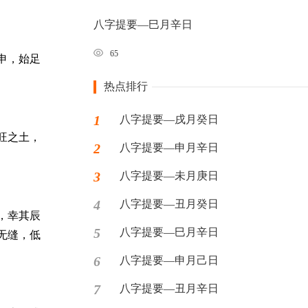
八字提要—巳月辛日
65
申，始足
热点排行
1
八字提要—戌月癸日
旺之土，
2
八字提要—申月辛日
3
八字提要—未月庚日
4
八字提要—丑月癸日
，幸其辰
5
八字提要—巳月辛日
无缝，低
6
八字提要—申月己日
7
八字提要—丑月辛日