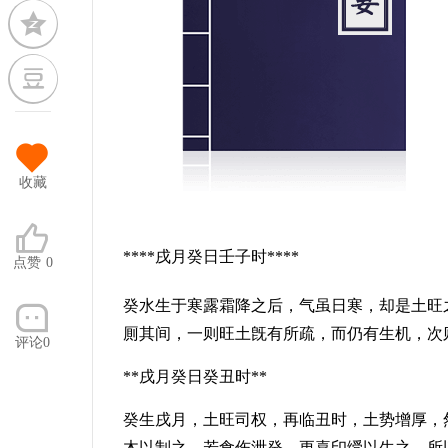
收藏
****戌月癸日壬子时****
点赞
0
癸水生于寒露霜降之后，气虽日寒，却是土旺
厠其间，一则旺土旣有所疏，而仍有生机，次
评论0
**戌月癸日癸丑时**
癸生戌月，土旺司权，再临丑时，土势增厚，
木以制之，若食伤泄癸，更喜印绶以生之，所