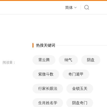
简体
热搜关键词
霄云腾
纳气
阴盘
阅读量：
紫微斗数
奇门遁甲
行家长眼法
金锁玉关
生肖姓名学
阴盘奇门