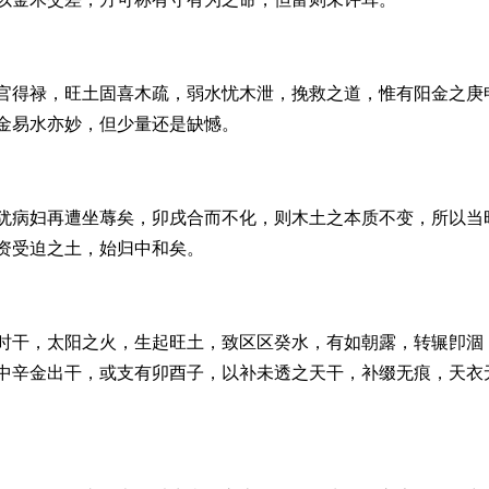
官得禄，旺土固喜木疏，弱水忧木泄，挽救之道，惟有阳金之庚
金易水亦妙，但少量还是缺憾。
犹病妇再遭坐蓐矣，卯戌合而不化，则木土之本质不变，所以当
资受迫之土，始归中和矣。
时干，太阳之火，生起旺土，致区区癸水，有如朝露，转辗卽涸
中辛金出干，或支有卯酉子，以补未透之天干，补缀无痕，天衣