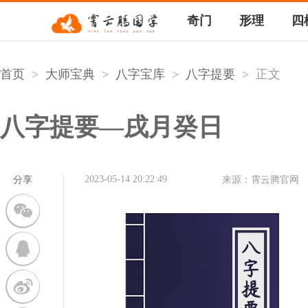
奇门
形理
四
首页
>
大师宝典
>
八字宝库
>
八字提要
>
正文
八字提要—戌月癸日
2023-05-14 20:22:49
分享
来源：霄云腾官网