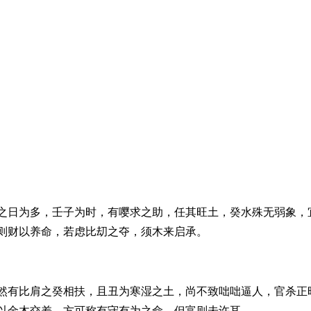
之日为多，壬子为时，有嘤求之助，任其旺土，癸水殊无弱象，
则财以养命，若虑比刧之夺，须木来启承。
然有比肩之癸相扶，且丑为寒湿之土，尚不致咄咄逼人，官杀正
以金木交差，方可称有守有为之命，但富则未许耳。