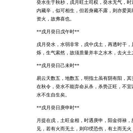
癸水生于秋杪，戌月旺土司权，癸水无气，时
内藏辛，似可相生，但若身藏不露，则亦爱莫
资火，故弗喜也。
**戌月癸日戊午时**
戌月癸水，水弱非常，戌中戊土，再透时干，
烁，生气索然，故须质量并丰之水木，去火土
**戌月癸日己未时**
易云天数五，地数五，明指土虽有阴有阳，其
在秋令，癸水不能弃命从杀，杀势正旺，不宜
水不生自生矣。
**戌月癸日庚申时**
月提在戌，土旺金相，时遇庚申，阳金得禄，
见，若有火而无土，则印绶恐伤，有土而无火