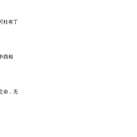
可柱有丁
申酉相
之命，无