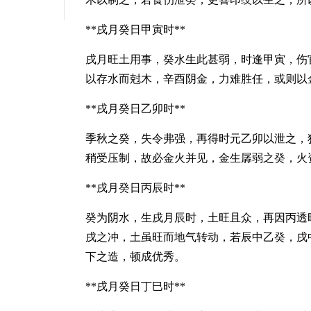
**戌月癸日甲寅时**
戌月旺土用事，癸水生此甚弱，时逢甲寅，伤
以存水而尅木，辛酉阴金，力难胜任，或则以
**戌月癸日乙卯时**
季秋之癸，失令弗强，再得时元乙卯以泄之，
稍受压制，故必金火并见，金生孱弱之癸，火
**戌月癸日丙辰时**
癸为阴水，生戌月辰时，土旺且众，再因丙透
戌之冲，土虽旺而地气转动，若辰中乙癸，戌
下之造，顿成优秀。
**戌月癸日丁巳时**