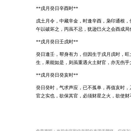
**戌月癸日辛酉时**
戌土月令，中藏辛金，时逢辛酉，枭印通根，
午以破坏之，丙虽不忌，犹逊巳火之会酉成局
**戌月癸日壬戌时**
癸日逢壬，帮身有力，但因生于戌月戌时，旺
生，果能如是，则虽重遇火土财官，亦无伤乎
**戌月癸日癸亥时**
癸日癸时，气求声应，已不孤单，再值亥时，
官之实也，欲保其官，必须财星之火，欲使财