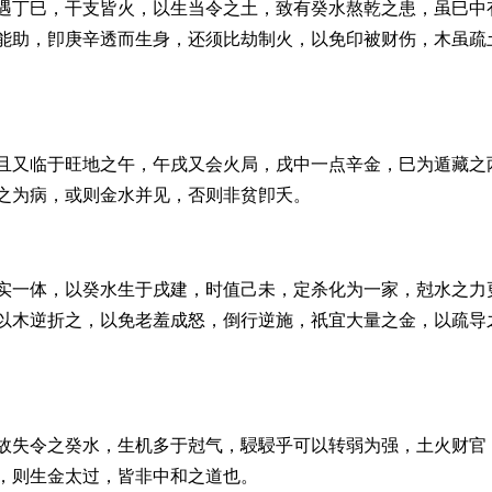
遇丁巳，干支皆火，以生当令之土，致有癸水熬乾之患，虽巳中
能助，卽庚辛透而生身，还须比劫制火，以免印被财伤，木虽疏
且又临于旺地之午，午戌又会火局，戌中一点辛金，巳为遁藏之
之为病，或则金水并见，否则非贫卽夭。
实一体，以癸水生于戌建，时值己未，定杀化为一家，尅水之力
以木逆折之，以免老羞成怒，倒行逆施，祇宜大量之金，以疏导
故失令之癸水，生机多于尅气，駸駸乎可以转弱为强，土火财官
，则生金太过，皆非中和之道也。