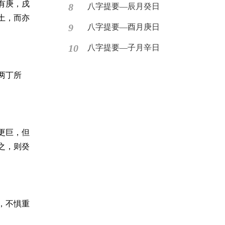
有庚，戌
8
八字提要—辰月癸日
土，而亦
9
八字提要—酉月庚日
10
八字提要—子月辛日
两丁所
更巨，但
之，则癸
，不惧重