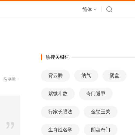
简体
热搜关键词
霄云腾
纳气
阴盘
阅读量：
紫微斗数
奇门遁甲
行家长眼法
金锁玉关
生肖姓名学
阴盘奇门