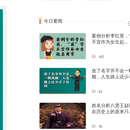
今日要闻
案例分析李红英，“
不宜作为女生起...
165
改了名字并不会一
顺，人生路上还少不.
63
姓名分析八贤王赵
在历史上的原来只..
56