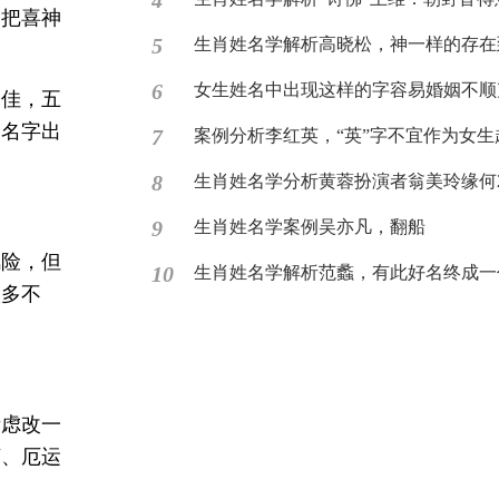
4
，把喜神
5
生肖姓名学解析高晓松，神一样的存在到跌
6
女生姓名中出现这样的字容易婚姻不顺
最佳，五
的名字出
7
案例分析李红英，“英”字不宜作为女生起.
8
生肖姓名学分析黄蓉扮演者翁美玲缘何26
9
生肖姓名学案例吴亦凡，翻船
风险，但
10
生肖姓名学解析范蠡，有此好名终成一
很多不
考虑改一
济、厄运