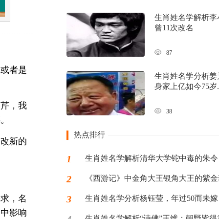
生肖姓名学解析李
曾11次改名
87
。或者是
生肖姓名学分析姜
身家上亿如今75岁..
雪芹，我
38
感。
热点排行
如改新的
1
生肖姓名学解析清华大学铊中毒的朱令
2
《西游记》中金角大王银角大王的紫金葫芦
需求，名
3
生肖姓名学分析杨钰莹，年过50而未嫁
形中影响
生肖姓名学解析“诗佛”王维：朝野皆得意.